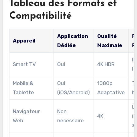
Tableau des Formats et
Compatibilité
Application
Qualité
F
Appareil
Dédiée
Maximale
P
I
Smart TV
Oui
4K HDR
l
Mobile &
Oui
1080p
T
Tablette
(iOS/Android)
Adaptative
h
L
Navigateur
Non
4K
i
Web
nécessaire
sa